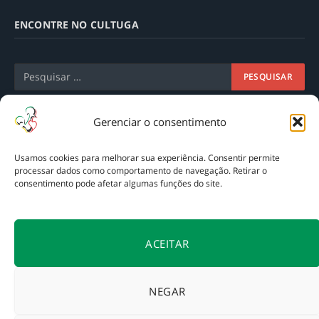
ENCONTRE NO CULTUGA
Gerenciar o consentimento
Usamos cookies para melhorar sua experiência. Consentir permite
processar dados como comportamento de navegação. Retirar o
consentimento pode afetar algumas funções do site.
A
Tagarela Intercâmbios
apoia a preservação do acervo do
ACEITAR
Cultuga, mantendo o acesso gratuito ao nosso conteúdo
autoral e independente.
NEGAR