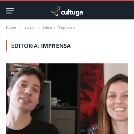
Home
Sobre
Editoria: "Imprensa"
»
»
EDITORIA:
IMPRENSA