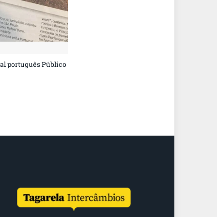
diminuir
o
volume.
al português Público