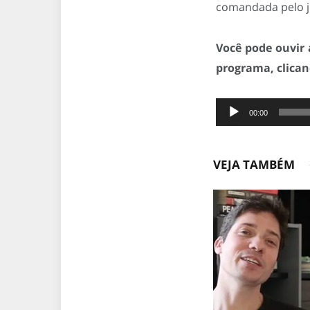
comandada pelo jo
Você pode ouvir 
programa, clica
Tocador
00:00
de
áudio
VEJA TAMBÉM