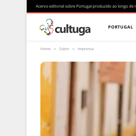
Acervo editorial sobre Portugal produzido ao longo de 
PORTUGAL
Home
Sobre
Imprensa
»
»