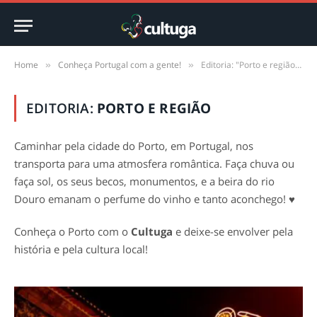
Home
Conheça Portugal com a gente!
Editoria: "Porto e região" (Page 2)
»
»
EDITORIA:
PORTO E REGIÃO
Caminhar pela cidade do Porto, em Portugal, nos
transporta para uma atmosfera romântica. Faça chuva ou
faça sol, os seus becos, monumentos, e a beira do rio
Douro emanam o perfume do vinho e tanto aconchego! ♥
Conheça o Porto com o
Cultuga
e deixe-se envolver pela
história e pela cultura local!