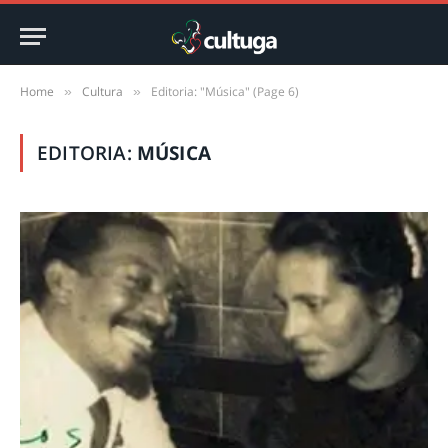
Home
Cultura
Editoria: "Música" (Page 6)
»
»
EDITORIA:
MÚSICA