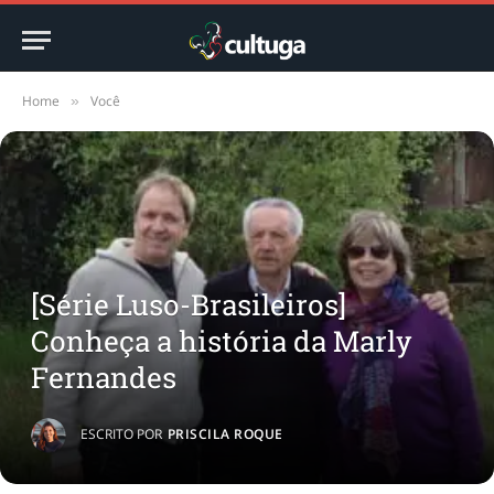
Home
Você
»
[Série Luso-Brasileiros]
Conheça a história da Marly
Fernandes
ESCRITO POR
PRISCILA ROQUE