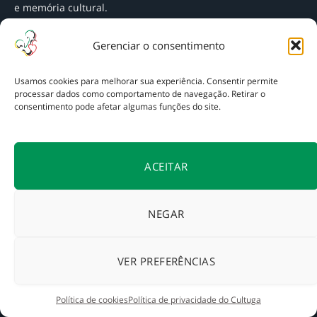
e memória cultural.
Política de privacidade
Gerenciar o consentimento
Sobre o Cultuga
Fale conosco
Usamos cookies para melhorar sua experiência. Consentir permite
processar dados como comportamento de navegação. Retirar o
Destinos de Portugal
consentimento pode afetar algumas funções do site.
Lisboa e arredores
ACEITAR
Porto e arredores
Norte
Centro
NEGAR
Alentejo
Algarve
VER PREFERÊNCIAS
Açores
Madeira
Política de cookies
Política de privacidade do Cultuga