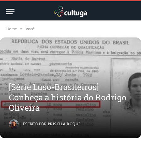
Home
Você
»
[Série Luso-Brasileiros]
Conheça a história do Rodrigo
Oliveira
ESCRITO POR
PRISCILA ROQUE