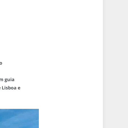
o
m guia
 Lisboa e