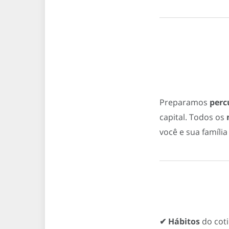
Preparamos
percu
capital. Todos os
n
você e sua famíli
✔ Hábitos
do coti