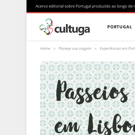
Acervo editorial sobre Portugal produzido ao longo de 
PORTUGAL
Home
Planeje sua viagem
Experiências em Por
»
»