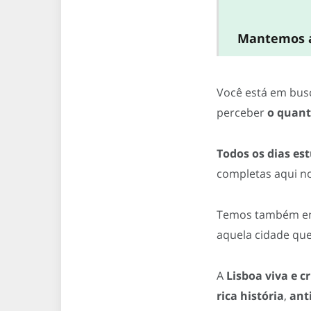
Mantemos aq
Você está em bu
perceber
o quant
Todos os dias es
completas aqui no
Temos também e
aquela cidade que
A
Lisboa viva e cr
rica história
,
ant