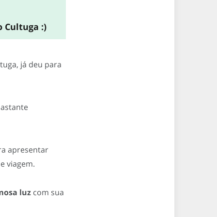
 Cultuga :)
tuga, já deu para
bastante
a apresentar
de viagem.
mosa luz
com sua