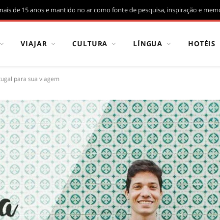
mais de 15 anos e mantido no ar como fonte de pesquisa, inspiração e memó
VIAJAR
CULTURA
LÍNGUA
HOTÉIS
tugal para sua viagem