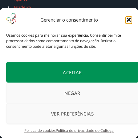
Madeira
Gerenciar o consentimento
ENCONTRE NO CULTUGA
Usamos cookies para melhorar sua experiência. Consentir permite
processar dados como comportamento de navegação. Retirar o
consentimento pode afetar algumas funções do site.
ACEITAR
NEGAR
VER PREFERÊNCIAS
A
Tagarela Intercâmbios
apoia a preservação do acervo do
Política de cookies
Política de privacidade do Cultuga
Cultuga, mantendo o acesso gratuito ao nosso conteúdo
autoral e independente.