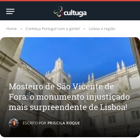
Home
Conheça Portugal com a gente!
Lisboa e região
»
»
Mosteiro de São Vicente de
Fora: o monumento injustiçado
mais surpreendente de Lisboa!
ESCRITO POR
PRISCILA ROQUE