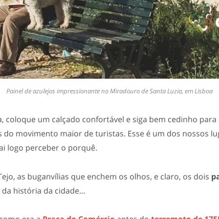
Painel de azulejos impressionante no Miradouro de Santa Luzia, em Lisboa
, coloque um calçado confortável e siga bem cedinho para
 do movimento maior de turistas. Esse é um dos nossos lug
ai logo perceber o porquê.
 Tejo, as buganvílias que enchem os olhos, e claro, os dois
pa
da história da cidade…