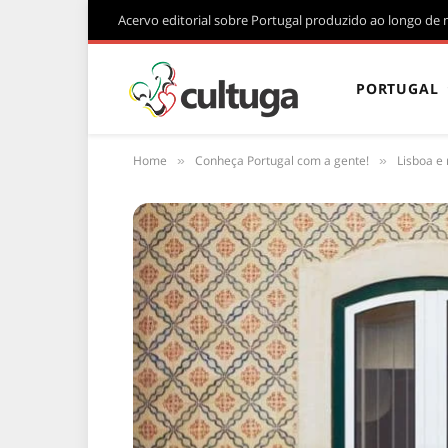
Acervo editorial sobre Portugal produzido ao longo de 
PORTUGAL
Home
Conheça Portugal com a gente!
Lisboa e 
»
»