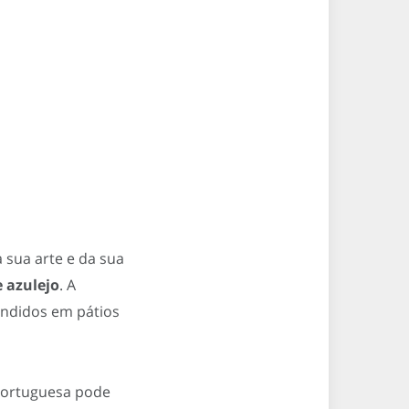
 sua arte e da sua
e azulejo
. A
condidos em pátios
a portuguesa pode