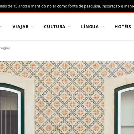
mais de 15 anos e mantido no ar como fonte de pesquisa, inspiração e memó
VIAJAR
CULTURA
LÍNGUA
HOTÉIS
região