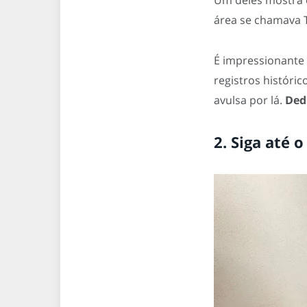
Um deles mostra
área se chamava 
É impressionante
registros históric
avulsa por lá.
Ded
2. Siga até 