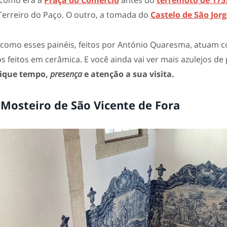
 como era a
Praça do Comércio
antes do
terremoto de 17
Terreiro do Paço. O outro, a tomada do
Castelo de São Jor
 como esses painéis, feitos por António Quaresma, atuam 
os feitos em cerâmica. E você ainda vai ver mais azulejos de
ique tempo,
presença
e atenção a sua visita.
o Mosteiro de São Vicente de Fora