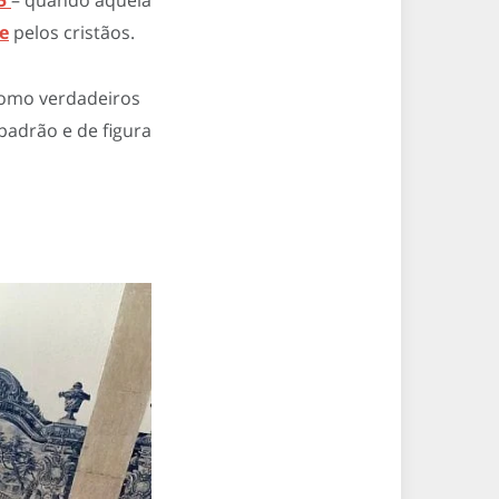
55
– quando aquela
ge
pelos cristãos.
como verdadeiros
 padrão e de figura