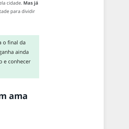
ela cidade.
Mas já
tade para dividir
 o final da
 ganha ainda
vo e conhecer
em ama