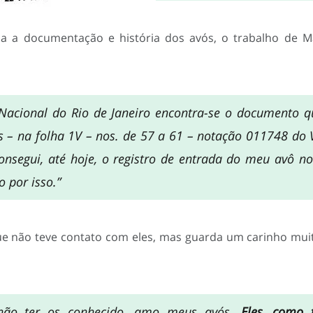
da a documentação e história dos avós, o trabalho de M
Nacional do Rio de Janeiro encontra-se o documento qu
s – na folha 1V – nos. de 57 a 61 – notação 011748 do 
nsegui, até hoje, o registro de entrada do meu avô no 
 por isso.”
ue não teve contato com eles, mas guarda um carinho mui
não ter os conhecido, amo meus avós.
Eles, como t