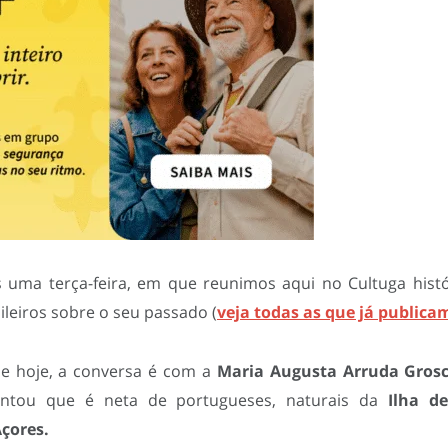
uma terça-feira, em que reunimos aqui no Cultuga histó
ileiros sobre o seu passado (
veja todas as que já publica
e hoje, a conversa é com a
Maria Augusta Arruda Grosc
ntou que é neta de portugueses, naturais da
Ilha d
çores.