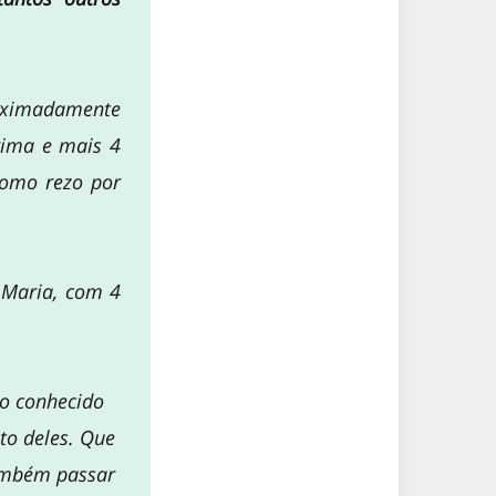
roximadamente
rima e mais 4
como rezo por
; Maria, com 4
o conhecido
to deles. Que
ambém passar