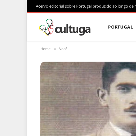
Acervo editorial sobre Portugal produzido ao longo de 
PORTUGAL
Home
Você
»