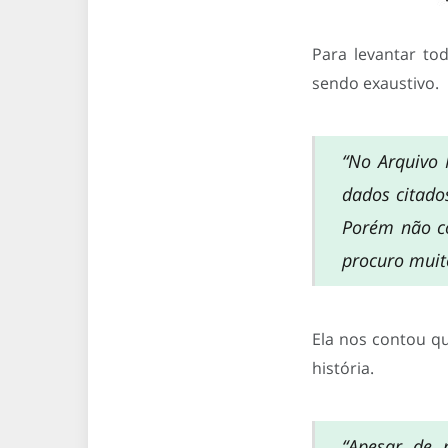
Para levantar to
sendo exaustivo.
“No Arquivo 
dados citado
Porém não co
procuro muito
Ela nos contou q
história.
“Apesar de 