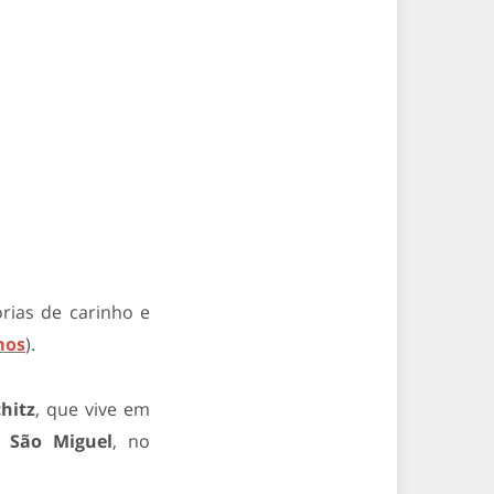
rias de carinho e
mos
).
hitz
, que vive em
e São Miguel
, no