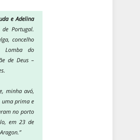
uda e Adelina
 de Portugal.
lga, concelho
de Lomba do
ãe de Deus –
es.
e, minha avó,
m uma prima e
garam no porto
lo, em 23 de
 Aragon.”