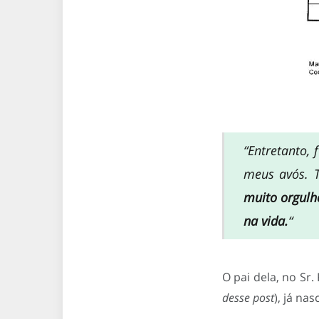
“Entretanto,
meus avós. 
muito orgulh
na vida.
“
O pai dela, no Sr.
desse post
), já nas