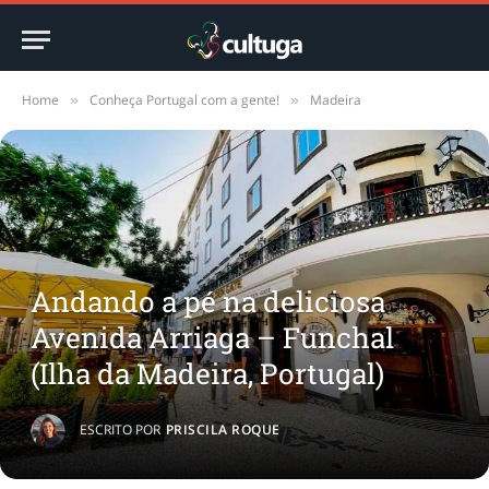
Home
Conheça Portugal com a gente!
Madeira
»
»
Andando a pé na deliciosa
Avenida Arriaga – Funchal
(Ilha da Madeira, Portugal)
ESCRITO POR
PRISCILA ROQUE