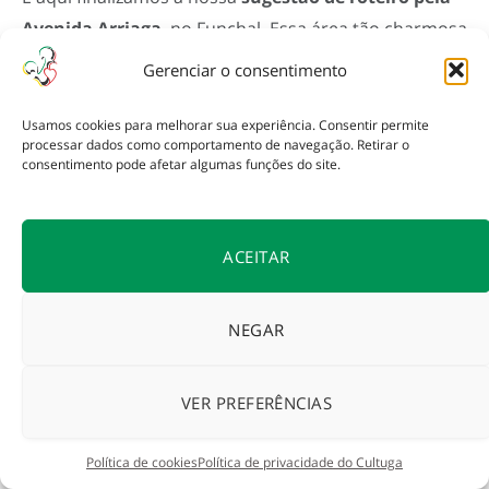
Avenida Arriaga
, no Funchal. Essa área tão charmosa
da cidade. Espero que tenha gostado do nosso
Gerenciar o consentimento
passeio agradável e que esse artigo possa inspirar a
sua caminhada!
Usamos cookies para melhorar sua experiência. Consentir permite
processar dados como comportamento de navegação. Retirar o
consentimento pode afetar algumas funções do site.
Vídeo: passeando na Av.
Arriaga – Funchal
ACEITAR
Sabia que o
Cultuga tem um canal no YouTube
? Por
NEGAR
lá, temos um acervo de vídeos para deixar
Portugal
mais perto de você!
VER PREFERÊNCIAS
Assista ao vídeo que fizemos caminhando pela
Política de cookies
Política de privacidade do Cultuga
charmosa Avenida Arriaga, no Funchal, Ilha da