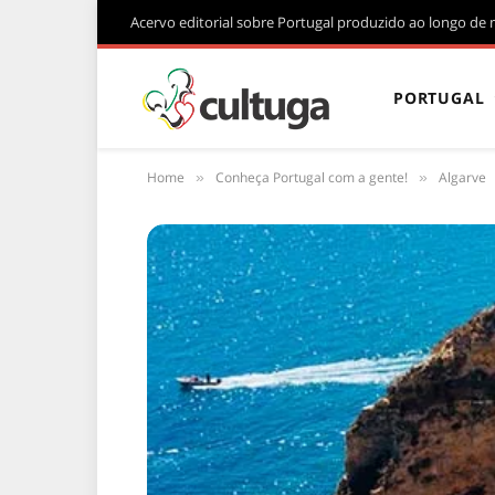
Acervo editorial sobre Portugal produzido ao longo de 
PORTUGAL
Home
Conheça Portugal com a gente!
Algarve
»
»