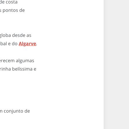
de costa
s pontos de
globa desde as
úbal e do
Algarve
.
ferecem algumas
rinha belíssima e
um conjunto de