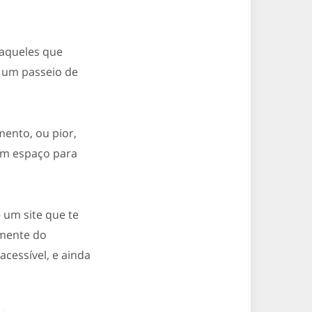
 aqueles que
, um passeio de
ento, ou pior,
em espaço para
– um site que te
amente do
cessível, e ainda