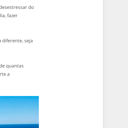
 desestressar do
a, fazer
diferente, seja
sde quantas
rte a