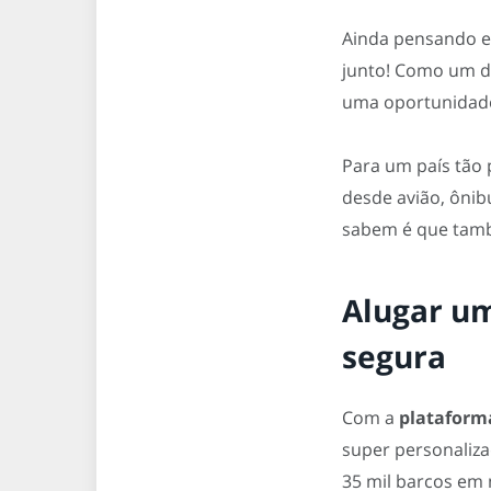
Ainda pensando e
junto! Como um do
uma oportunidade 
Para um país tão 
desde avião, ônib
sabem é que tamb
Alugar um
segura
Com a
plataform
super personaliza
35 mil barcos em 