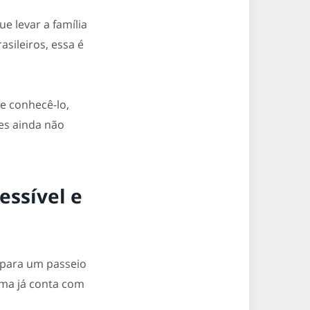
 levar a família
sileiros, essa é
e conhecê-lo,
tes ainda não
essível e
o para um passeio
rma já conta com