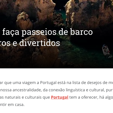
: faça passeios de barco
os e divertidos
 que uma viagem a Portugal está na lista de desejos de mui
nossa ancestralidade, da conexão linguística e cultural, pu
as naturais e culturais que
Portugal
tem a oferecer, há alg
ntir em casa.