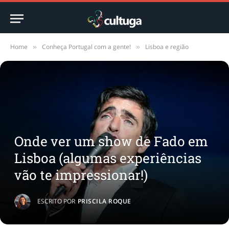
Home
Conheça Portugal com a gente!
Lisboa e região
»
»
Onde ver um show de Fado em
Lisboa (algumas experiências
vão te impressionar!)
ESCRITO POR
PRISCILA ROQUE