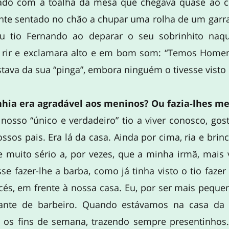
pado com a toalha da mesa que chegava quase ao c
nte sentado no chão a chupar uma rolha de um garr
u tio Fernando ao deparar o seu sobrinhito naqu
e rir e exclamara alto e em bom som: “Temos Home
stava da sua “pinga”, embora ninguém o tivesse visto 
hia era agradável aos meninos? Ou fazia-lhes m
nosso “único e verdadeiro” tio a viver conosco, go
sos pais. Era lá da casa. Ainda por cima, ria e brin
e muito sério a, por vezes, que a minha irmã, mais
isse fazer-lhe a barba, como já tinha visto o tio faze
és, em frente à nossa casa. Eu, por ser mais peque
ante de barbeiro. Quando estávamos na casa da p
os os fins de semana, trazendo sempre presentinho