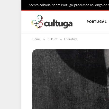
Acervo editorial sobre Portugal produzido ao longo de 
PORTUGAL
Home
Cultura
Literatura
»
»