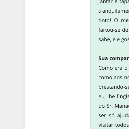
jantar e ta
tranquilame
tinto! O me
fartou-se d
sabe, ele go
Sua compan
Como era o 
como aos nos
prestando-s
eu, lhe fing
do Sr. Manac
ser só ajud
visitar tod