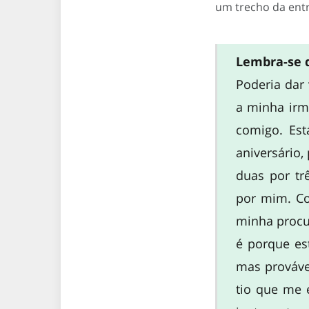
um trecho da entre
Lembra-se d
Poderia dar
a minha irm
comigo. Est
aniversário,
duas por tr
por mim. Co
minha procu
é porque es
mas prováve
tio que me 