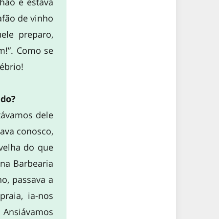
hão e estava
afão de vinho
ele preparo,
m!”. Como se
ébrio!
edo?
stávamos dele
cava conosco,
 velha do que
r na Barbearia
no, passava a
raia, ia-nos
s. Ansiávamos