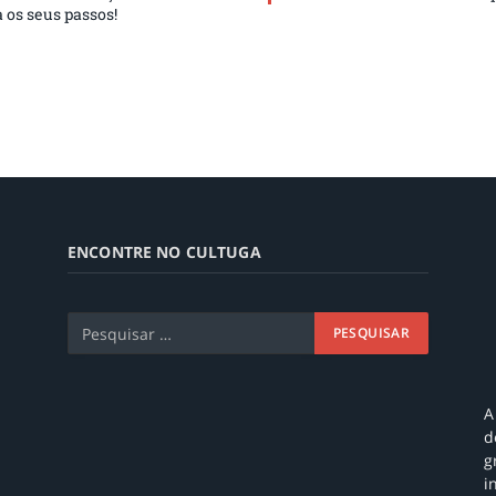
a os seus passos!
ENCONTRE NO CULTUGA
A
d
g
i