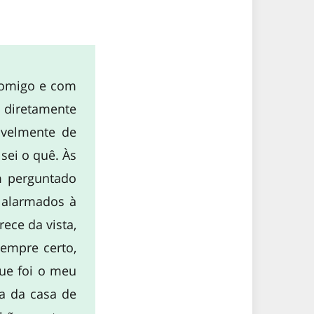
 comigo e com
 diretamente
ivelmente de
sei o quê. Às
ém perguntado
 alarmados à
ece da vista,
sempre certo,
que foi o meu
a da casa de