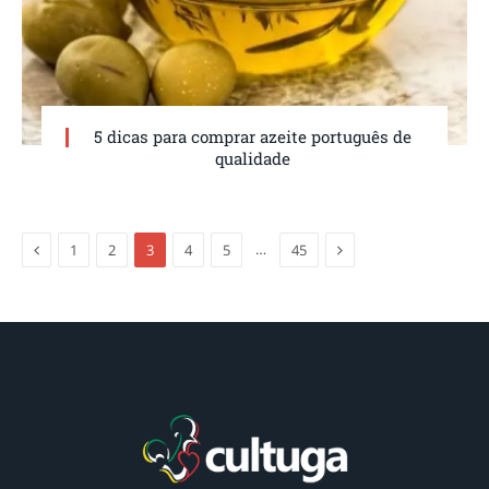
5 dicas para comprar azeite português de
qualidade
Anterior
Próxima
…
1
2
3
4
5
45