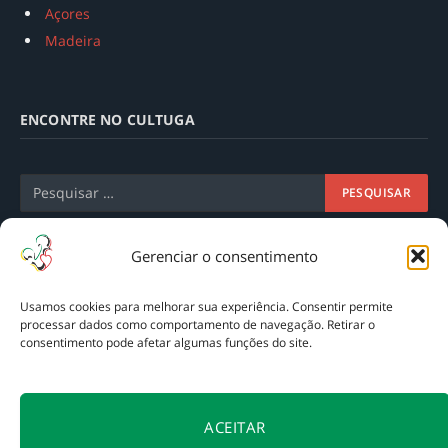
Açores
Madeira
ENCONTRE NO CULTUGA
Gerenciar o consentimento
Usamos cookies para melhorar sua experiência. Consentir permite
processar dados como comportamento de navegação. Retirar o
consentimento pode afetar algumas funções do site.
A
Tagarela Intercâmbios
apoia a preservação do acervo do
ACEITAR
Cultuga, mantendo o acesso gratuito ao nosso conteúdo