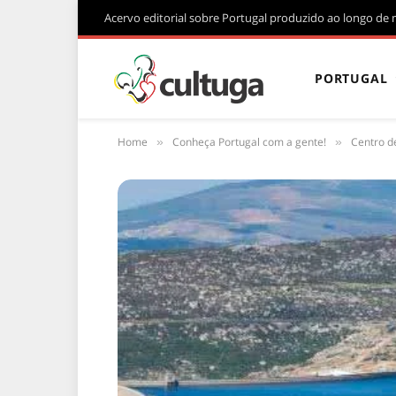
Acervo editorial sobre Portugal produzido ao longo de 
PORTUGAL
Home
Conheça Portugal com a gente!
Centro d
»
»