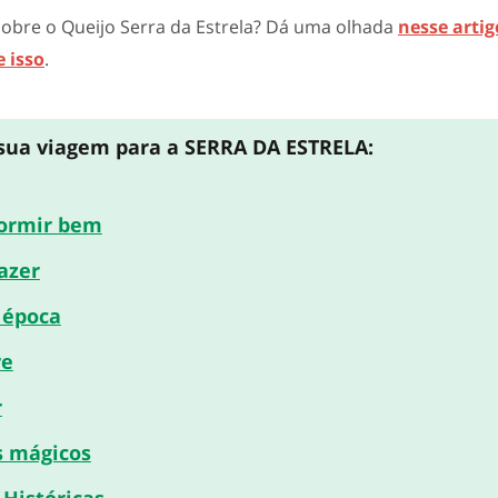
obre o Queijo Serra da Estrela? Dá uma olhada
nesse artig
 isso
.
sua viagem para a SERRA DA ESTRELA:
ormir bem
azer
 época
ve
r
s mágicos
 Históricas