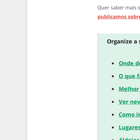
Quer saber mais s
publicamos sobre
Organize a 
Onde d
O que f
Melhor
Ver ne
Como i
Lugare
Aldeias