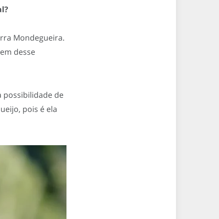
al?
hurra Mondegueira.
igem desse
 possibilidade de
eijo, pois é ela