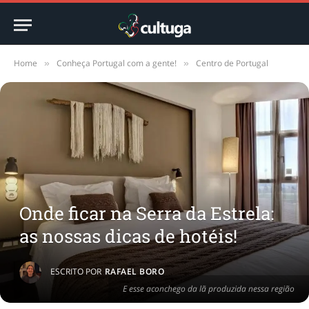
Home
Conheça Portugal com a gente!
Centro de Portugal
»
»
Onde ficar na Serra da Estrela:
as nossas dicas de hotéis!
ESCRITO POR
RAFAEL BORO
E esse aconchego da lã produzida nessa região