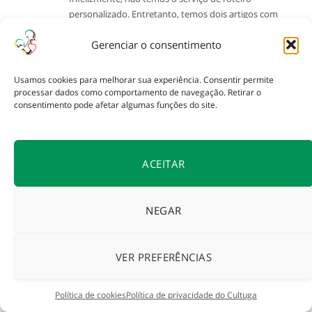
personalizado. Entretanto, temos dois artigos com
dicas para crianças que você e a sua família vão gostar
Gerenciar o consentimento
bastante!
Portugal com crianças:
Usamos cookies para melhorar sua experiência. Consentir permite
https://www.cultuga.com.br/2019/08/portugal-com-
processar dados como comportamento de navegação. Retirar o
criancas/
consentimento pode afetar algumas funções do site.
Lisboa com crianças:
https://www.cultuga.com.br/2019/03/o-que-fazer-em-
lisboa-com-criancas/
ACEITAR
Outro post que vai ajudar na organização do seu
roteiro é este aqui:
NEGAR
https://www.cultuga.com.br/2018/05/montar-roteiro-
para-viajar-portugal-dicas/
Um grande abraço e boa viagem!
VER PREFERÊNCIAS
Política de cookies
Política de privacidade do Cultuga