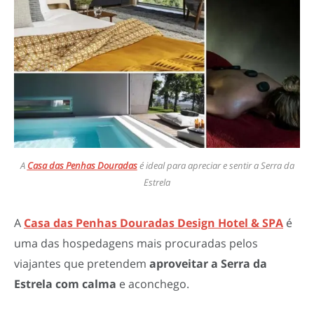
A
Casa das Penhas Douradas
é ideal para apreciar e sentir a Serra da
Estrela
A
Casa das Penhas Douradas Design Hotel & SPA
é
uma das hospedagens mais procuradas pelos
viajantes que pretendem
aproveitar a Serra da
Estrela com calma
e aconchego.