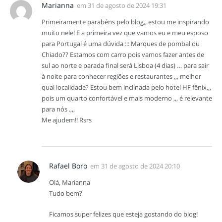
Marianna
em
31 de agosto de 2024 19:31
Primeiramente parabéns pelo blog,, estou me inspirando
muito nele! E a primeira vez que vamos eu e meu esposo
para Portugal é uma dúvida ::: Marques de pombal ou
Chiado?? Estamos com carro pois vamos fazer antes de
sul ao norte e parada final será Lisboa (4 dias) … para sair
à noite para conhecer regiões e restaurantes ,,, melhor
qual localidade? Estou bem inclinada pelo hotel HF fênix,,,
pois um quarto confortável e mais moderno ,,, é relevante
para nós .,,,
Me ajudem!! Rsrs
Rafael Boro
em
31 de agosto de 2024 20:10
Olá, Marianna
Tudo bem?
Ficamos super felizes que esteja gostando do blog!