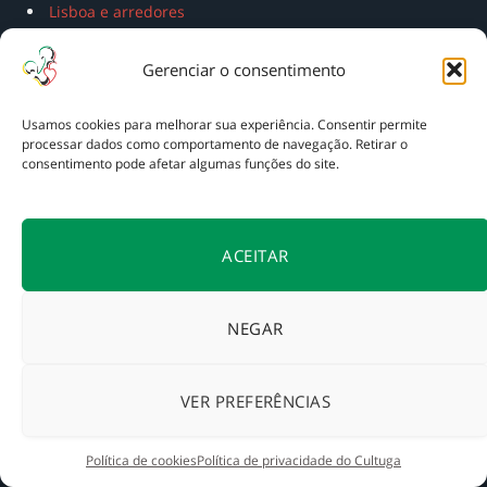
Lisboa e arredores
Porto e arredores
Gerenciar o consentimento
Norte
Centro
Usamos cookies para melhorar sua experiência. Consentir permite
Alentejo
processar dados como comportamento de navegação. Retirar o
Algarve
consentimento pode afetar algumas funções do site.
Açores
Madeira
ACEITAR
ENCONTRE NO CULTUGA
NEGAR
VER PREFERÊNCIAS
Política de cookies
Política de privacidade do Cultuga