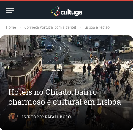
Home
Conheça Portugal com a gente!
Lisboa e região
»
»
Hotéis no Chiado: bairro
charmoso e cultural em Lisboa
ESCRITO POR
RAFAEL BORO