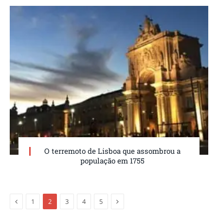
O terremoto de Lisboa que assombrou a
população em 1755
Anterior
Próxima
1
2
3
4
5