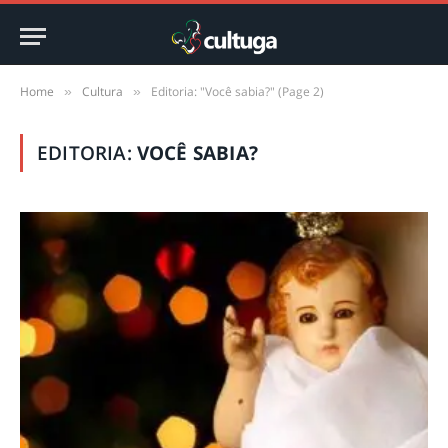
Home
Cultura
Editoria: "Você sabia?" (Page 2)
»
»
EDITORIA:
VOCÊ SABIA?